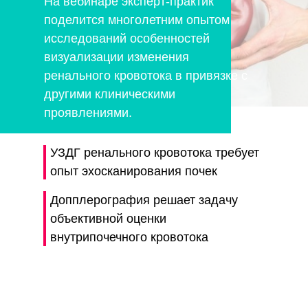
На вебинаре эксперт-практик
поделится многолетним опытом
исследований особенностей
визуализации изменения
ренального кровотока в привязке с
другими клиническими
проявлениями.
УЗДГ ренального кровотока требует
опыт эхосканирования почек
Допплерография решает задачу
объективной оценки
внутрипочечного кровотока